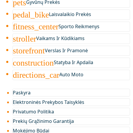
pets
Gyvūnų Prekės
pedal_bike
Laisvalaikio Prekės
fitness_center
Sporto Reikmenys
stroller
Vaikams Ir Kūdikiams
storefront
Verslas Ir Pramonė
construction
Statyba Ir Apdaila
directions_car
Auto Moto
Paskyra
Elektroninės Prekybos Taisyklės
Privatumo Politika
Prekių Grąžinimo Garantija
Mokėjimo Būdai