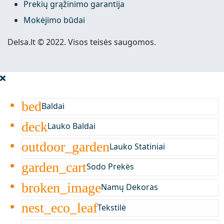
Prekių grąžinimo garantija
Mokėjimo būdai
Delsa.lt © 2022. Visos teisės saugomos.
bed
Baldai
deck
Lauko Baldai
outdoor_garden
Lauko Statiniai
garden_cart
Sodo Prekės
broken_image
Namų Dekoras
nest_eco_leaf
Tekstilė