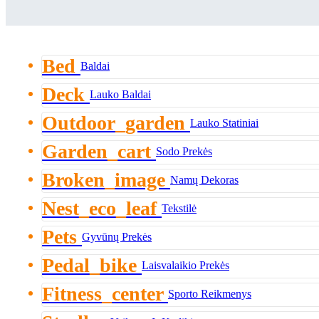
Bed
Baldai
Deck
Lauko Baldai
Outdoor_garden
Lauko Statiniai
Garden_cart
Sodo Prekės
Broken_image
Namų Dekoras
Nest_eco_leaf
Tekstilė
Pets
Gyvūnų Prekės
Pedal_bike
Laisvalaikio Prekės
Fitness_center
Sporto Reikmenys