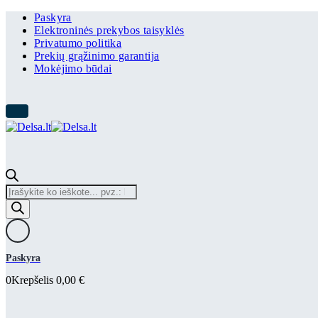
Paskyra
Elektroninės prekybos taisyklės
Privatumo politika
Prekių grąžinimo garantija
Mokėjimo būdai
Products
search
Paskyra
0
Krepšelis
0,00
€