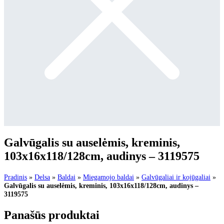
Galvūgalis su auselėmis, kreminis,
103x16x118/128cm, audinys – 3119575
Pradinis
»
Delsa
»
Baldai
»
Miegamojo baldai
»
Galvūgaliai ir kojūgaliai
»
Galvūgalis su auselėmis, kreminis, 103x16x118/128cm, audinys –
3119575
Panašūs produktai