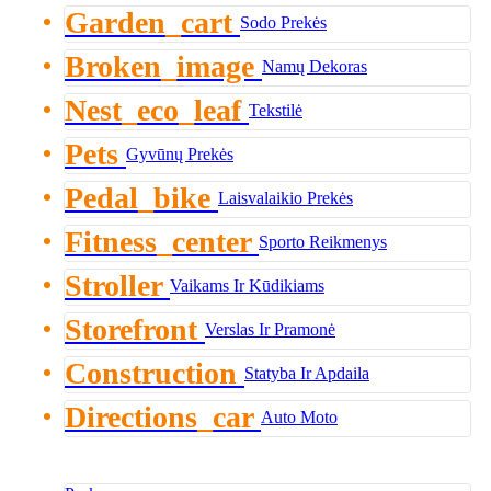
Garden_cart
Sodo Prekės
Broken_image
Namų Dekoras
Nest_eco_leaf
Tekstilė
Pets
Gyvūnų Prekės
Pedal_bike
Laisvalaikio Prekės
Fitness_center
Sporto Reikmenys
Stroller
Vaikams Ir Kūdikiams
Storefront
Verslas Ir Pramonė
Construction
Statyba Ir Apdaila
Directions_car
Auto Moto