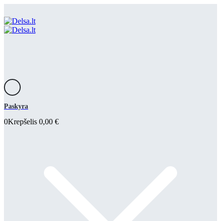
Paskyra
0
Krepšelis
0,00
€