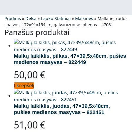
Pradinis
»
Delsa
»
Lauko Statiniai
»
Malkinės
»
Malkinė, rudos
spalvos, 172x91x154cm, galvanizuotas plienas – 47081
Panašūs produktai
Malkų laikiklis, pilkas, 47×39,5x48cm, pušies
medienos masyvas – 822449
50,00
€
Į krepšelį
Malkų laikiklis, juodas, 47×39,5x48cm,
pušies medienos masyvas – 822451
51,00
€