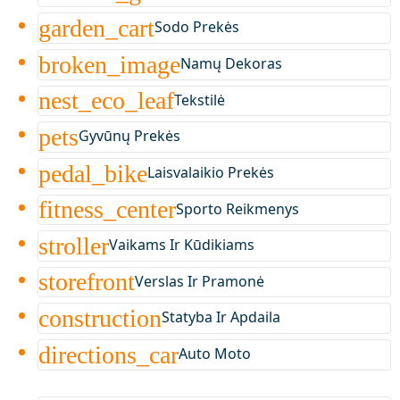
garden_cart
Sodo Prekės
broken_image
Namų Dekoras
nest_eco_leaf
Tekstilė
pets
Gyvūnų Prekės
pedal_bike
Laisvalaikio Prekės
fitness_center
Sporto Reikmenys
stroller
Vaikams Ir Kūdikiams
storefront
Verslas Ir Pramonė
construction
Statyba Ir Apdaila
directions_car
Auto Moto