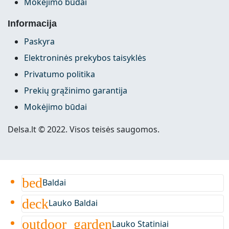
Mokėjimo būdai
Informacija
Paskyra
Elektroninės prekybos taisyklės
Privatumo politika
Prekių grąžinimo garantija
Mokėjimo būdai
Delsa.lt © 2022. Visos teisės saugomos.
bed
Baldai
deck
Lauko Baldai
outdoor_garden
Lauko Statiniai