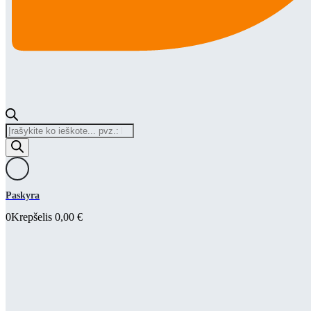
Products
search
Paskyra
0
Krepšelis
0,00
€