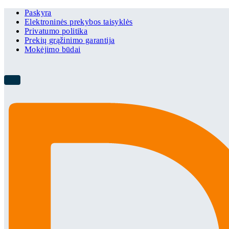
Paskyra
Elektroninės prekybos taisyklės
Privatumo politika
Prekių grąžinimo garantija
Mokėjimo būdai