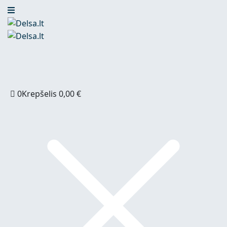
0
Krepšelis
0,00
€