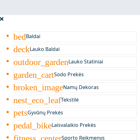
bed
Baldai
deck
Lauko Baldai
outdoor_garden
Lauko Statiniai
garden_cart
Sodo Prekės
broken_image
Namų Dekoras
nest_eco_leaf
Tekstilė
pets
Gyvūnų Prekės
pedal_bike
Laisvalaikio Prekės
fitness_center
Sporto Reikmenys