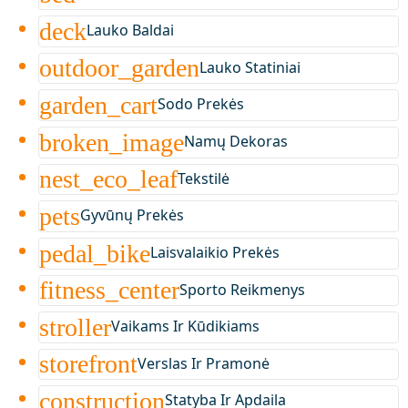
deck
Lauko Baldai
outdoor_garden
Lauko Statiniai
garden_cart
Sodo Prekės
broken_image
Namų Dekoras
nest_eco_leaf
Tekstilė
pets
Gyvūnų Prekės
pedal_bike
Laisvalaikio Prekės
fitness_center
Sporto Reikmenys
stroller
Vaikams Ir Kūdikiams
storefront
Verslas Ir Pramonė
construction
Statyba Ir Apdaila