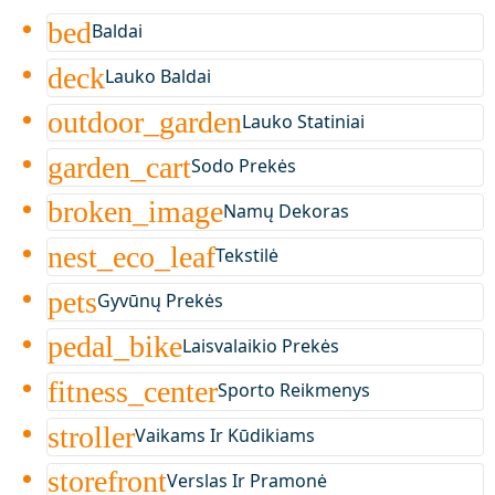
bed
Baldai
deck
Lauko Baldai
outdoor_garden
Lauko Statiniai
garden_cart
Sodo Prekės
broken_image
Namų Dekoras
nest_eco_leaf
Tekstilė
pets
Gyvūnų Prekės
pedal_bike
Laisvalaikio Prekės
fitness_center
Sporto Reikmenys
stroller
Vaikams Ir Kūdikiams
storefront
Verslas Ir Pramonė