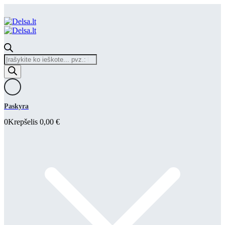
Products
search
Paskyra
0
Krepšelis
0,00
€