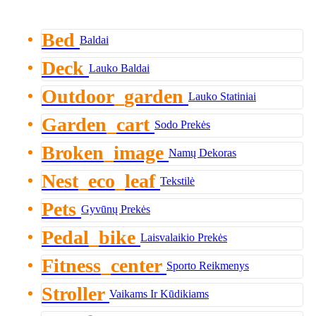
Bed
Baldai
Deck
Lauko Baldai
Outdoor_garden
Lauko Statiniai
Garden_cart
Sodo Prekės
Broken_image
Namų Dekoras
Nest_eco_leaf
Tekstilė
Pets
Gyvūnų Prekės
Pedal_bike
Laisvalaikio Prekės
Fitness_center
Sporto Reikmenys
Stroller
Vaikams Ir Kūdikiams