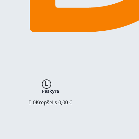
Paskyra
0
Krepšelis
0,00
€