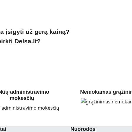
 įsigyti už gerą kainą?
rkti Delsa.lt?
kių administravimo
Nemokamas grąžini
mokesčių
tai
Nuorodos