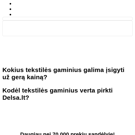
Kokius tekstilės gaminius galima įsigyti
už gerą kainą?
Kodėl tekstilės gaminius verta pirkti
Delsa.lt?
Daugiau nei 70 000 prekių sandėlyje!