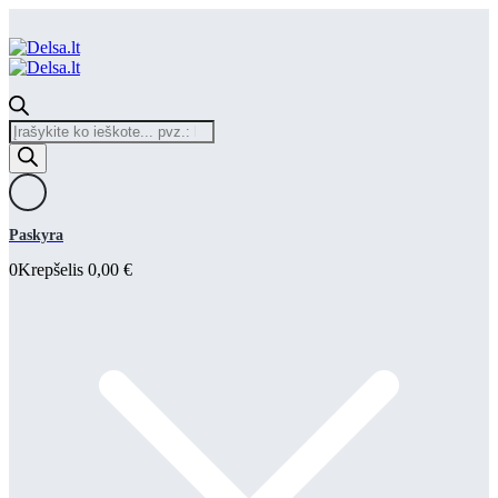
Products
search
Paskyra
0
Krepšelis
0,00
€