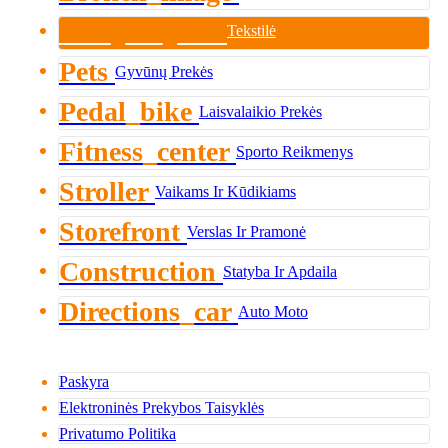
Nest_eco_leaf
Tekstilė
Pets
Gyvūnų Prekės
Pedal_bike
Laisvalaikio Prekės
Fitness_center
Sporto Reikmenys
Stroller
Vaikams Ir Kūdikiams
Storefront
Verslas Ir Pramonė
Construction
Statyba Ir Apdaila
Directions_car
Auto Moto
Paskyra
Elektroninės Prekybos Taisyklės
Privatumo Politika