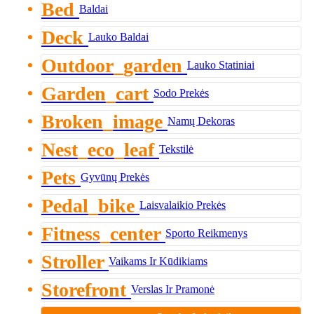
Bed
Baldai
Deck
Lauko Baldai
Outdoor_garden
Lauko Statiniai
Garden_cart
Sodo Prekės
Broken_image
Namų Dekoras
Nest_eco_leaf
Tekstilė
Pets
Gyvūnų Prekės
Pedal_bike
Laisvalaikio Prekės
Fitness_center
Sporto Reikmenys
Stroller
Vaikams Ir Kūdikiams
Storefront
Verslas Ir Pramonė