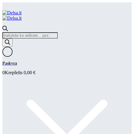
Products
search
Paskyra
0
Krepšelis
0,00
€