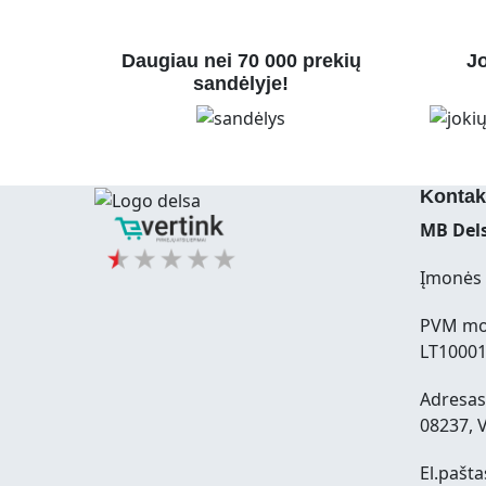
Daugiau nei 70 000 prekių
Jo
sandėlyje!
Kontak
MB Dels
Įmonės 
PVM mo
LT1000
Adresas:
08237, V
El.pašta