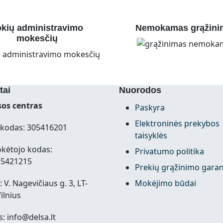
kių administravimo
Nemokamas grąžini
mokesčių
tai
Nuorodos
os centras
Paskyra
Elektroninės prekybos
kodas: 305416201
taisyklės
kėtojo kodas:
Privatumo politika
15421215
Prekių grąžinimo garan
 V. Nagevičiaus g. 3, LT-
Mokėjimo būdai
ilnius
s: info@delsa.lt