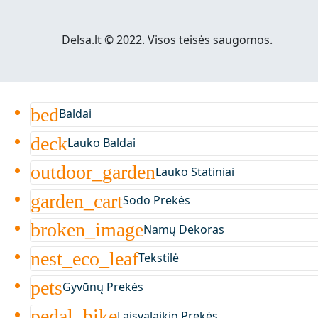
Delsa.lt © 2022. Visos teisės saugomos.
bed
Baldai
deck
Lauko Baldai
outdoor_garden
Lauko Statiniai
garden_cart
Sodo Prekės
broken_image
Namų Dekoras
nest_eco_leaf
Tekstilė
pets
Gyvūnų Prekės
pedal_bike
Laisvalaikio Prekės