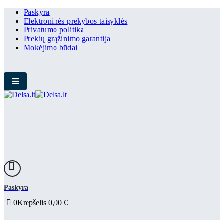
Paskyra
Elektroninės prekybos taisyklės
Privatumo politika
Prekių grąžinimo garantija
Mokėjimo būdai
Paskyra
0
Krepšelis
0,00
€