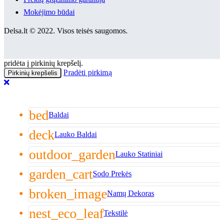
Mokėjimo būdai
Delsa.lt © 2022. Visos teisės saugomos.
pridėta į pirkinių krepšelį.
Pradėti pirkimą
Pirkinių krepšelis
bed
Baldai
deck
Lauko Baldai
outdoor_garden
Lauko Statiniai
garden_cart
Sodo Prekės
broken_image
Namų Dekoras
nest_eco_leaf
Tekstilė