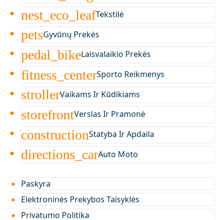
nest_eco_leaf
Tekstilė
pets
Gyvūnų Prekės
pedal_bike
Laisvalaikio Prekės
fitness_center
Sporto Reikmenys
stroller
Vaikams Ir Kūdikiams
storefront
Verslas Ir Pramonė
construction
Statyba Ir Apdaila
directions_car
Auto Moto
Paskyra
Elektroninės Prekybos Taisyklės
Privatumo Politika