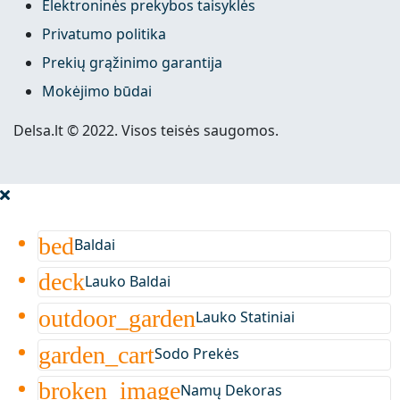
Elektroninės prekybos taisyklės
Privatumo politika
Prekių grąžinimo garantija
Mokėjimo būdai
Delsa.lt © 2022. Visos teisės saugomos.
bed
Baldai
deck
Lauko Baldai
outdoor_garden
Lauko Statiniai
garden_cart
Sodo Prekės
broken_image
Namų Dekoras