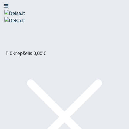
0
Krepšelis
0,00
€