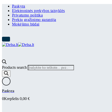
Paskyra
Elektroninės prekybos taisyklės
Privatumo politika
Prekių grąžinimo garantija
Mokėjimo būdai
Products search
Paskyra
0
Krepšelis
0,00
€