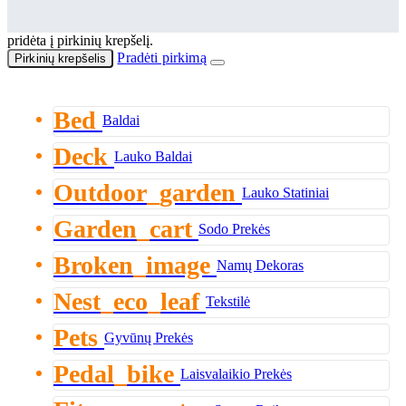
pridėta į pirkinių krepšelį.
Pradėti pirkimą
Pirkinių krepšelis
Bed
Baldai
Deck
Lauko Baldai
Outdoor_garden
Lauko Statiniai
Garden_cart
Sodo Prekės
Broken_image
Namų Dekoras
Nest_eco_leaf
Tekstilė
Pets
Gyvūnų Prekės
Pedal_bike
Laisvalaikio Prekės