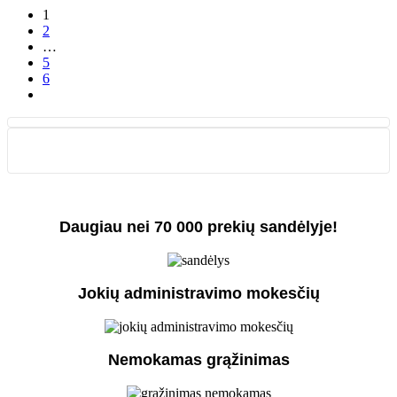
1
2
…
5
6
Daugiau nei 70 000 prekių sandėlyje!
Jokių administravimo mokesčių
Nemokamas grąžinimas