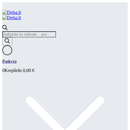
Products
search
Paskyra
0
Krepšelis
0,00
€