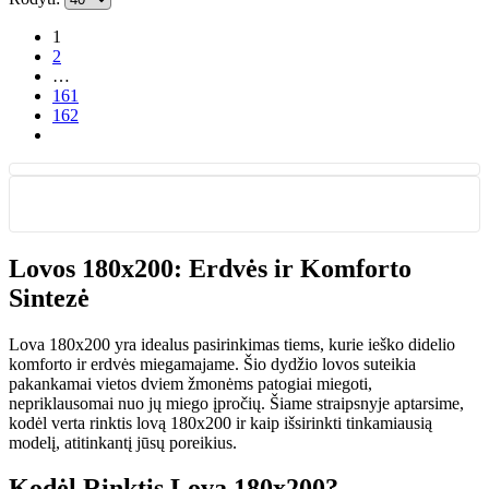
1
2
…
161
162
Lovos 180x200: Erdvės ir Komforto
Sintezė
Lova 180x200 yra idealus pasirinkimas tiems, kurie ieško didelio
komforto ir erdvės miegamajame. Šio dydžio lovos suteikia
pakankamai vietos dviem žmonėms patogiai miegoti,
nepriklausomai nuo jų miego įpročių. Šiame straipsnyje aptarsime,
kodėl verta rinktis lovą 180x200 ir kaip išsirinkti tinkamiausią
modelį, atitinkantį jūsų poreikius.
Kodėl Rinktis Lovą 180x200?