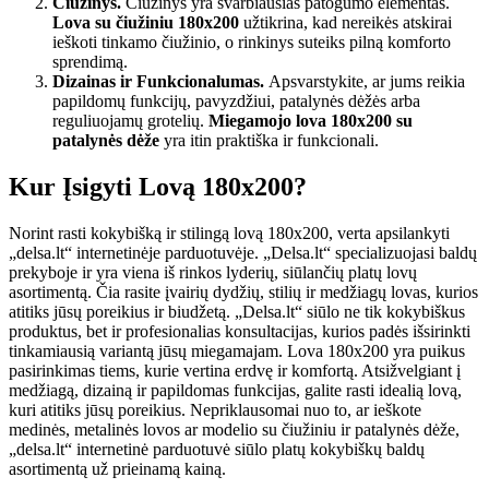
Čiužinys.
Čiužinys yra svarbiausias patogumo elementas.
Lova su čiužiniu 180x200
užtikrina, kad nereikės atskirai
ieškoti tinkamo čiužinio, o rinkinys suteiks pilną komforto
sprendimą.
Dizainas ir Funkcionalumas.
Apsvarstykite, ar jums reikia
papildomų funkcijų, pavyzdžiui, patalynės dėžės arba
reguliuojamų grotelių.
Miegamojo lova 180x200 su
patalynės dėže
yra itin praktiška ir funkcionali.
Kur Įsigyti Lovą 180x200?
Norint rasti kokybišką ir stilingą lovą 180x200, verta apsilankyti
„delsa.lt“ internetinėje parduotuvėje. „Delsa.lt“ specializuojasi baldų
prekyboje ir yra viena iš rinkos lyderių, siūlančių platų lovų
asortimentą. Čia rasite įvairių dydžių, stilių ir medžiagų lovas, kurios
atitiks jūsų poreikius ir biudžetą. „Delsa.lt“ siūlo ne tik kokybiškus
produktus, bet ir profesionalias konsultacijas, kurios padės išsirinkti
tinkamiausią variantą jūsų miegamajam. Lova 180x200 yra puikus
pasirinkimas tiems, kurie vertina erdvę ir komfortą. Atsižvelgiant į
medžiagą, dizainą ir papildomas funkcijas, galite rasti idealią lovą,
kuri atitiks jūsų poreikius. Nepriklausomai nuo to, ar ieškote
medinės, metalinės lovos ar modelio su čiužiniu ir patalynės dėže,
„delsa.lt“ internetinė parduotuvė siūlo platų kokybiškų baldų
asortimentą už prieinamą kainą.