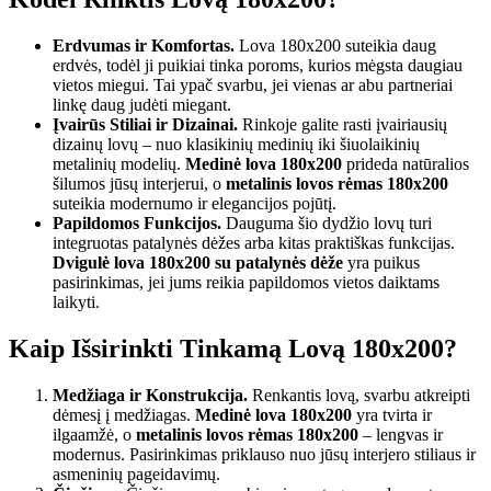
Erdvumas ir Komfortas.
Lova 180x200 suteikia daug
erdvės, todėl ji puikiai tinka poroms, kurios mėgsta daugiau
vietos miegui. Tai ypač svarbu, jei vienas ar abu partneriai
linkę daug judėti miegant.
Įvairūs Stiliai ir Dizainai.
Rinkoje galite rasti įvairiausių
dizainų lovų – nuo klasikinių medinių iki šiuolaikinių
metalinių modelių.
Medinė lova 180x200
prideda natūralios
šilumos jūsų interjerui, o
metalinis lovos rėmas 180x200
suteikia modernumo ir elegancijos pojūtį.
Papildomos Funkcijos.
Dauguma šio dydžio lovų turi
integruotas patalynės dėžes arba kitas praktiškas funkcijas.
Dvigulė lova 180x200 su patalynės dėže
yra puikus
pasirinkimas, jei jums reikia papildomos vietos daiktams
laikyti.
Kaip Išsirinkti Tinkamą Lovą 180x200?
Medžiaga ir Konstrukcija.
Renkantis lovą, svarbu atkreipti
dėmesį į medžiagas.
Medinė lova 180x200
yra tvirta ir
ilgaamžė, o
metalinis lovos rėmas 180x200
– lengvas ir
modernus. Pasirinkimas priklauso nuo jūsų interjero stiliaus ir
asmeninių pageidavimų.