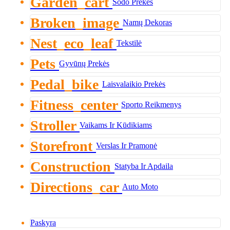
Garden_cart
Sodo Prekės
Broken_image
Namų Dekoras
Nest_eco_leaf
Tekstilė
Pets
Gyvūnų Prekės
Pedal_bike
Laisvalaikio Prekės
Fitness_center
Sporto Reikmenys
Stroller
Vaikams Ir Kūdikiams
Storefront
Verslas Ir Pramonė
Construction
Statyba Ir Apdaila
Directions_car
Auto Moto
Paskyra