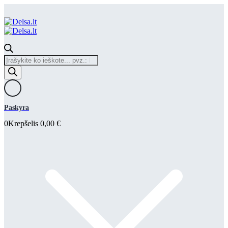
Products
search
Paskyra
0
Krepšelis
0,00
€