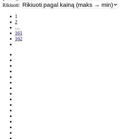
Rikiuoti:
1
2
…
161
162