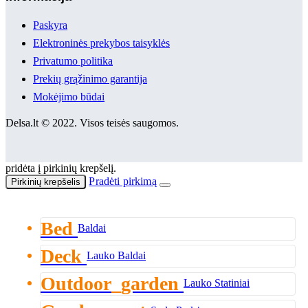
Paskyra
Elektroninės prekybos taisyklės
Privatumo politika
Prekių grąžinimo garantija
Mokėjimo būdai
Delsa.lt © 2022. Visos teisės saugomos.
pridėta į pirkinių krepšelį.
Pradėti pirkimą
Pirkinių krepšelis
Bed
Baldai
Deck
Lauko Baldai
Outdoor_garden
Lauko Statiniai