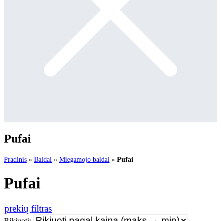
Pufai
Pradinis
»
Baldai
»
Miegamojo baldai
»
Pufai
Pufai
Rikiuoti: