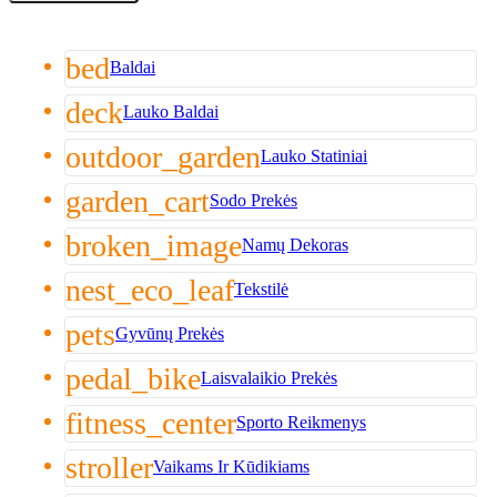
bed
Baldai
deck
Lauko Baldai
outdoor_garden
Lauko Statiniai
garden_cart
Sodo Prekės
broken_image
Namų Dekoras
nest_eco_leaf
Tekstilė
pets
Gyvūnų Prekės
pedal_bike
Laisvalaikio Prekės
fitness_center
Sporto Reikmenys
stroller
Vaikams Ir Kūdikiams