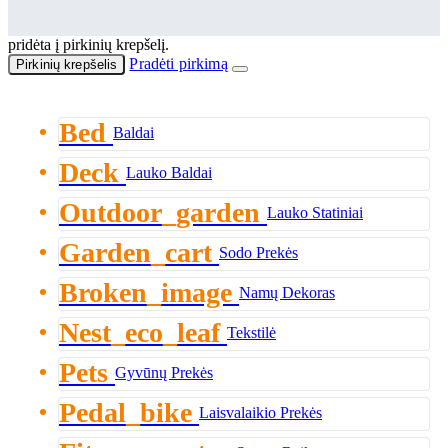
pridėta į pirkinių krepšelį.
Pradėti pirkimą
Pirkinių krepšelis
Bed
Baldai
Deck
Lauko Baldai
Outdoor_garden
Lauko Statiniai
Garden_cart
Sodo Prekės
Broken_image
Namų Dekoras
Nest_eco_leaf
Tekstilė
Pets
Gyvūnų Prekės
Pedal_bike
Laisvalaikio Prekės