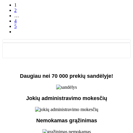
1
2
…
4
5
Daugiau nei 70 000 prekių sandėlyje!
Jokių administravimo mokesčių
Nemokamas grąžinimas