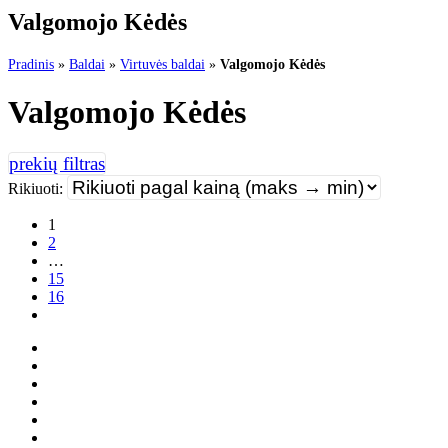
Valgomojo Kėdės
Pradinis
»
Baldai
»
Virtuvės baldai
»
Valgomojo Kėdės
Valgomojo Kėdės
Rikiuoti:
1
2
…
15
16