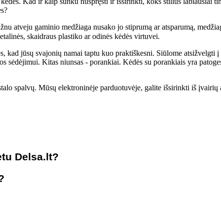
kėdes. Kad ir kaip sunku nuspręsti ir išsirinkti, koks stilius labiausiai ti
ės?
u atveju gaminio medžiaga nusako jo stiprumą ar atsparumą, medžiaga ta
talinės, skaidraus plastiko ar odinės kėdės virtuvei.
s, kad jūsų svajonių namai taptu kuo praktiškesni. Siūlome atsižvelgti į
tos sėdėjimui. Kitas niunsas - porankiai. Kėdės su porankiais yra patoge
lo spalvų. Mūsų elektroninėje parduotuvėje, galite išsirinkti iš įvairių a
tu Delsa.lt?
?