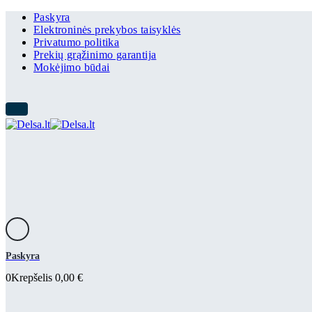
Paskyra
Elektroninės prekybos taisyklės
Privatumo politika
Prekių grąžinimo garantija
Mokėjimo būdai
Paskyra
0
Krepšelis
0,00
€