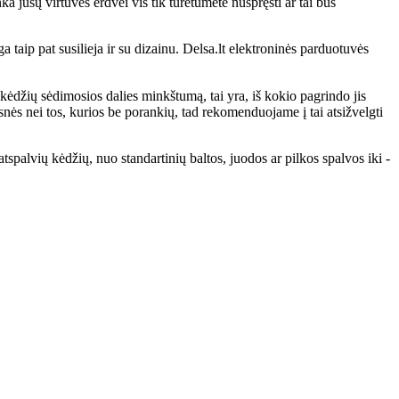
nka jūsų virtuvės erdvei vis tik turėtumėte nuspręsti ar tai bus
ip pat susilieja ir su dizainu. Delsa.lt elektroninės parduotuvės
 kėdžių sėdimosios dalies minkštumą, tai yra, iš kokio pagrindo jis
snės nei tos, kurios be porankių, tad rekomenduojame į tai atsižvelgti
tspalvių kėdžių, nuo standartinių baltos, juodos ar pilkos spalvos iki -