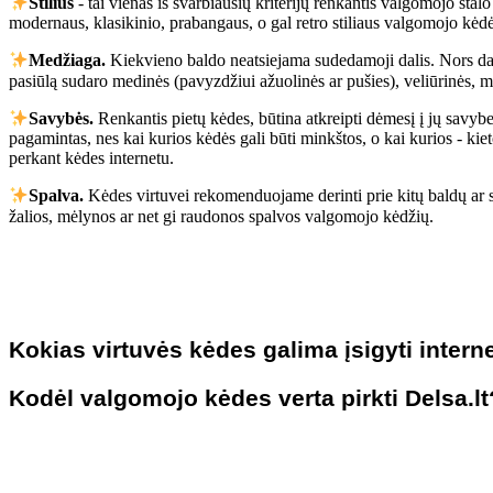
Stilius
- tai vienas iš svarbiausių kriterijų renkantis valgomojo stalo 
modernaus, klasikinio, prabangaus, o gal retro stiliaus valgomojo kėd
Medžiaga.
Kiekvieno baldo neatsiejama sudedamoji dalis. Nors dažn
pasiūlą sudaro medinės (pavyzdžiui ažuolinės ar pušies), veliūrinės, me
Savybės.
Renkantis pietų kėdes, būtina atkreipti dėmesį į jų savybe
pagamintas, nes kai kurios kėdės gali būti minkštos, o kai kurios - kie
perkant kėdes internetu.
Spalva.
Kėdes virtuvei rekomenduojame derinti prie kitų baldų ar sta
žalios, mėlynos ar net gi raudonos spalvos valgomojo kėdžių.
Kokias virtuvės kėdes galima įsigyti interne
Kodėl valgomojo kėdes verta pirkti Delsa.lt