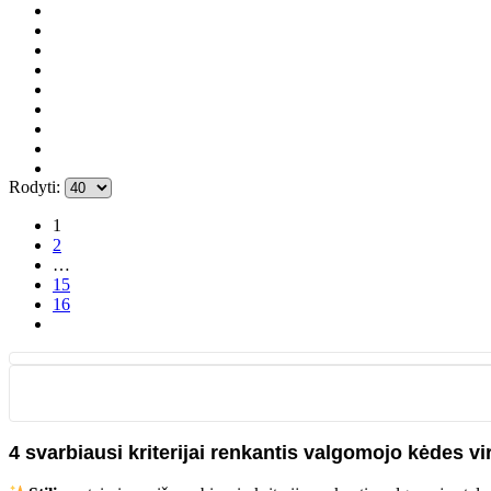
Rodyti:
1
2
…
15
16
4 svarbiausi kriterijai renkantis valgomojo kėdes vir