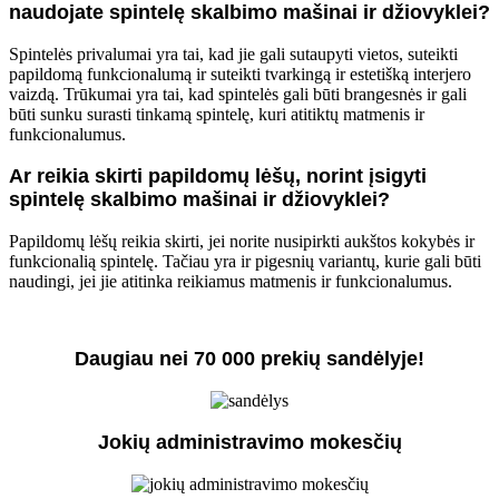
naudojate spintelę skalbimo mašinai ir džiovyklei?
Spintelės privalumai yra tai, kad jie gali sutaupyti vietos, suteikti
papildomą funkcionalumą ir suteikti tvarkingą ir estetišką interjero
vaizdą. Trūkumai yra tai, kad spintelės gali būti brangesnės ir gali
būti sunku surasti tinkamą spintelę, kuri atitiktų matmenis ir
funkcionalumus.
Ar reikia skirti papildomų lėšų, norint įsigyti
spintelę skalbimo mašinai ir džiovyklei?
Papildomų lėšų reikia skirti, jei norite nusipirkti aukštos kokybės ir
funkcionalią spintelę. Tačiau yra ir pigesnių variantų, kurie gali būti
naudingi, jei jie atitinka reikiamus matmenis ir funkcionalumus.
Daugiau nei 70 000 prekių sandėlyje!
Jokių administravimo mokesčių