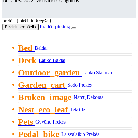
Delsa.lt © 2022. Visos teisės saugomos.
pridėta į pirkinių krepšelį.
Pradėti pirkimą
Pirkinių krepšelis
Bed
Baldai
Deck
Lauko Baldai
Outdoor_garden
Lauko Statiniai
Garden_cart
Sodo Prekės
Broken_image
Namų Dekoras
Nest_eco_leaf
Tekstilė
Pets
Gyvūnų Prekės
Pedal_bike
Laisvalaikio Prekės