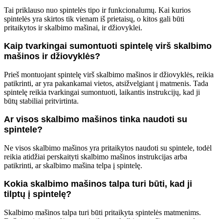
Tai priklauso nuo spintelės tipo ir funkcionalumų. Kai kurios
spintelės yra skirtos tik vienam iš prietaisų, o kitos gali būti
pritaikytos ir skalbimo mašinai, ir džiovyklei.
Kaip tvarkingai sumontuoti spintelę virš skalbimo
mašinos ir džiovyklės?
Prieš montuojant spintelę virš skalbimo mašinos ir džiovyklės, reikia
patikrinti, ar yra pakankamai vietos, atsižvelgiant į matmenis. Tada
spintelę reikia tvarkingai sumontuoti, laikantis instrukcijų, kad ji
būtų stabiliai pritvirtinta.
Ar visos skalbimo mašinos tinka naudoti su
spintele?
Ne visos skalbimo mašinos yra pritaikytos naudoti su spintele, todėl
reikia atidžiai perskaityti skalbimo mašinos instrukcijas arba
patikrinti, ar skalbimo mašina telpa į spintelę.
Kokia skalbimo mašinos talpa turi būti, kad ji
tilptų į spintelę?
Skalbimo mašinos talpa turi būti pritaikyta spintelės matmenims.