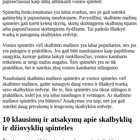
paprasčiausiai kaip stilių atitinkanti vonios spintelė.
Spintelių funkcionalumas yra labai svarbus, nes jis gali suteikti
galimybių ir paprastumų naudotojams. Pavyzdžiui, skalbimo mašinų
spintelės gali turėti keletą skyrių, skirtų skirtingiems skalbinių tipams
arba paprasčiausiai skirtingiems dydžiams. Tai padeda išlaikyti
tvarką ir patogumą skalbyklos erdvėje.
Vonios spintelės virš skalbimo mašinos yra labai populiarios, nes jos
yra patogios ir praktiškos. Jos gali būti naudojamos kaip papildoma
saugykla, kurioje galima laikyti rankšluosčius, vonios kambario
reikmenis ar netgi mažas augalus. Šios spintelės yra ne tik
praktiškos, bet ir suteikia jūsų vonios kambariui stilingumo.
Naudodami skalbimo mašinos spinteles ar vonios spinteles virš
skalbimo mašinos, galite sutaupyti daug vietos ir išlaikyti tvarką
savo skalbyklos erdvėje. Be to, šios spintelės yra tikrai stilingos ir
praktiškos, todėl jos yra labai naudingos ir vertingos. Ar skalbimo
mašinos spintelės yra būtinos? Atsakymas yra taip, nes jos gali
suteikti daug privalumų ir lengvumų skalbyklos erdvėje.
10 klausimų ir atsakymų apie skalbyklių
ir džiovyklių spinteles