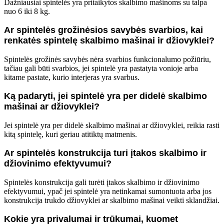
Dažniausiai spintelės yra pritaikytos skalbimo mašinoms su talpa
nuo 6 iki 8 kg.
Ar spintelės grožinėsios savybės svarbios, kai
renkatės spintelę skalbimo mašinai ir džiovyklei?
Spintelės grožinės savybės nėra svarbios funkcionalumo požiūriu,
tačiau gali būti svarbios, jei spintelė yra pastatyta vonioje arba
kitame pastate, kurio interjeras yra svarbus.
Ką padaryti, jei spintelė yra per didelė skalbimo
mašinai ar džiovyklei?
Jei spintelė yra per didelė skalbimo mašinai ar džiovyklei, reikia rasti
kitą spintelę, kuri geriau atitiktų matmenis.
Ar spintelės konstrukcija turi įtakos skalbimo ir
džiovinimo efektyvumui?
Spintelės konstrukcija gali turėti įtakos skalbimo ir džiovinimo
efektyvumui, ypač jei spintelė yra netinkamai sumontuota arba jos
konstrukcija trukdo džiovyklei ar skalbimo mašinai veikti sklandžiai.
Kokie yra privalumai ir trūkumai, kuomet