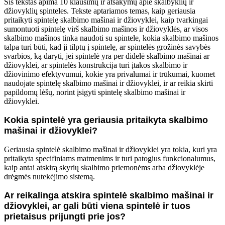
Šis tekstas apima 10 klausimų ir atsakymų apie skalbyklių ir
džiovyklių spinteles. Tekste aptariamos temas, kaip geriausia
pritaikyti spintelę skalbimo mašinai ir džiovyklei, kaip tvarkingai
sumontuoti spintelę virš skalbimo mašinos ir džiovyklės, ar visos
skalbimo mašinos tinka naudoti su spintele, kokia skalbimo mašinos
talpa turi būti, kad ji tilptų į spintelę, ar spintelės grožinės savybės
svarbios, ką daryti, jei spintelė yra per didelė skalbimo mašinai ar
džiovyklei, ar spintelės konstrukcija turi įtakos skalbimo ir
džiovinimo efektyvumui, kokie yra privalumai ir trūkumai, kuomet
naudojate spintelę skalbimo mašinai ir džiovyklei, ir ar reikia skirti
papildomų lėšų, norint įsigyti spintelę skalbimo mašinai ir
džiovyklei.
Kokia spintelė yra geriausia pritaikyta skalbimo
mašinai ir džiovyklei?
Geriausia spintelė skalbimo mašinai ir džiovyklei yra tokia, kuri yra
pritaikyta specifiniams matmenims ir turi patogius funkcionalumus,
kaip antai atskirą skyrių skalbimo priemonėms arba džiovyklėje
drėgmės nutekėjimo sistemą.
Ar reikalinga atskira spintelė skalbimo mašinai ir
džiovyklei, ar gali būti viena spintelė ir tuos
prietaisus prijungti prie jos?