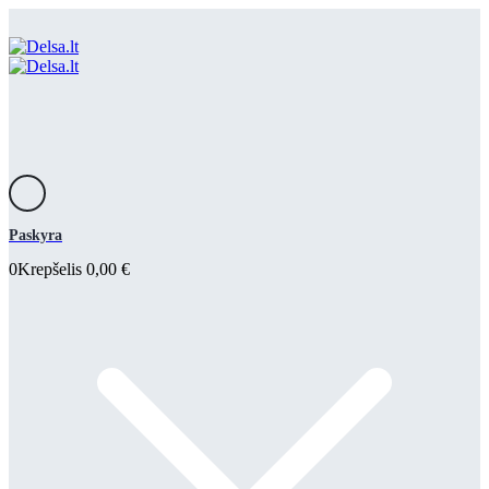
Paskyra
0
Krepšelis
0,00
€