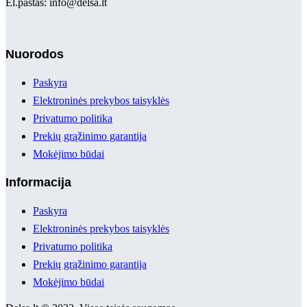
El.paštas: info@delsa.lt
Nuorodos
Paskyra
Elektroninės prekybos taisyklės
Privatumo politika
Prekių grąžinimo garantija
Mokėjimo būdai
Informacija
Paskyra
Elektroninės prekybos taisyklės
Privatumo politika
Prekių grąžinimo garantija
Mokėjimo būdai