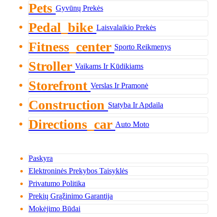
Pets
Gyvūnų Prekės
Pedal_bike
Laisvalaikio Prekės
Fitness_center
Sporto Reikmenys
Stroller
Vaikams Ir Kūdikiams
Storefront
Verslas Ir Pramonė
Construction
Statyba Ir Apdaila
Directions_car
Auto Moto
Paskyra
Elektroninės Prekybos Taisyklės
Privatumo Politika
Prekių Grąžinimo Garantija
Mokėjimo Būdai