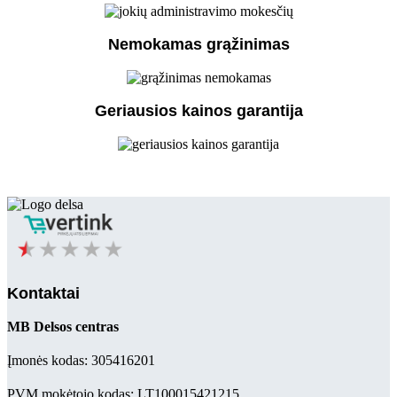
Nemokamas grąžinimas
Geriausios kainos garantija
Kontaktai
MB Delsos centras
Įmonės kodas: 305416201
PVM mokėtojo kodas: LT100015421215