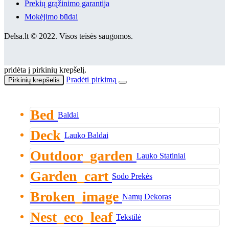
Prekių grąžinimo garantija
Mokėjimo būdai
Delsa.lt © 2022. Visos teisės saugomos.
pridėta į pirkinių krepšelį.
Pradėti pirkimą
Pirkinių krepšelis
Bed
Baldai
Deck
Lauko Baldai
Outdoor_garden
Lauko Statiniai
Garden_cart
Sodo Prekės
Broken_image
Namų Dekoras
Nest_eco_leaf
Tekstilė