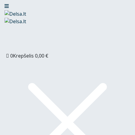
0
Krepšelis
0,00
€