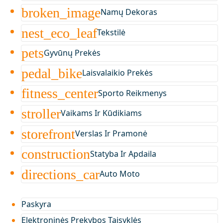
broken_image
Namų Dekoras
nest_eco_leaf
Tekstilė
pets
Gyvūnų Prekės
pedal_bike
Laisvalaikio Prekės
fitness_center
Sporto Reikmenys
stroller
Vaikams Ir Kūdikiams
storefront
Verslas Ir Pramonė
construction
Statyba Ir Apdaila
directions_car
Auto Moto
Paskyra
Elektroninės Prekybos Taisyklės