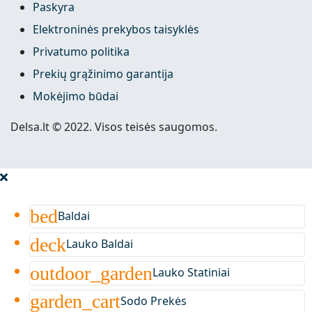
Paskyra
Elektroninės prekybos taisyklės
Privatumo politika
Prekių grąžinimo garantija
Mokėjimo būdai
Delsa.lt © 2022. Visos teisės saugomos.
bed
Baldai
deck
Lauko Baldai
outdoor_garden
Lauko Statiniai
garden_cart
Sodo Prekės