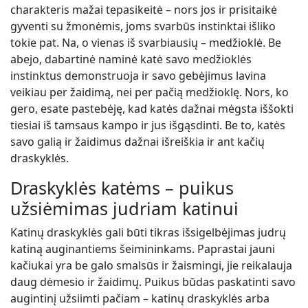
charakteris mažai tepasikeitė – nors jos ir prisitaikė
gyventi su žmonėmis, joms svarbūs instinktai išliko
tokie pat. Na, o vienas iš svarbiausių – medžioklė. Be
abejo, dabartinė naminė katė savo medžioklės
instinktus demonstruoja ir savo gebėjimus lavina
veikiau per žaidimą, nei per pačią medžioklę. Nors, ko
gero, esate pastebėję, kad katės dažnai mėgsta iššokti
tiesiai iš tamsaus kampo ir jus išgąsdinti. Be to, katės
savo galią ir žaidimus dažnai išreiškia ir ant kačių
draskyklės.
Draskyklės katėms – puikus
užsiėmimas judriam katinui
Katinų draskyklės gali būti tikras išsigelbėjimas judrų
katiną auginantiems šeimininkams. Paprastai jauni
kačiukai yra be galo smalsūs ir žaismingi, jie reikalauja
daug dėmesio ir žaidimų. Puikus būdas paskatinti savo
augintinį užsiimti pačiam – katinų draskyklės arba