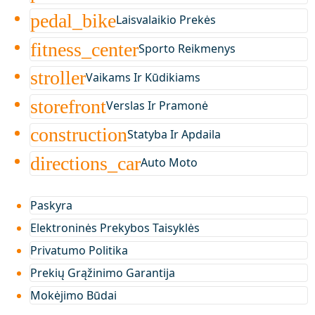
pedal_bike
Laisvalaikio Prekės
fitness_center
Sporto Reikmenys
stroller
Vaikams Ir Kūdikiams
storefront
Verslas Ir Pramonė
construction
Statyba Ir Apdaila
directions_car
Auto Moto
Paskyra
Elektroninės Prekybos Taisyklės
Privatumo Politika
Prekių Grąžinimo Garantija
Mokėjimo Būdai