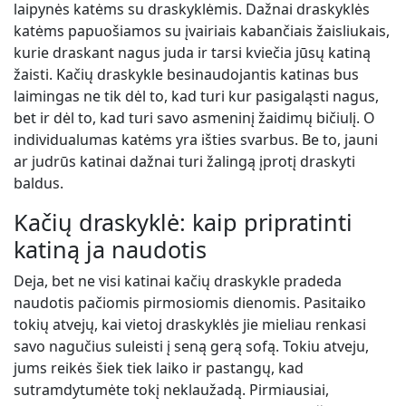
laipynės katėms su draskyklėmis. Dažnai draskyklės
katėms papuošiamos su įvairiais kabančiais žaisliukais,
kurie draskant nagus juda ir tarsi kviečia jūsų katiną
žaisti. Kačių draskykle besinaudojantis katinas bus
laimingas ne tik dėl to, kad turi kur pasigaląsti nagus,
bet ir dėl to, kad turi savo asmeninį žaidimų bičiulį. O
individualumas katėms yra išties svarbus. Be to, jauni
ar judrūs katinai dažnai turi žalingą įprotį draskyti
baldus.
Kačių draskyklė: kaip pripratinti
katiną ja naudotis
Deja, bet ne visi katinai kačių draskykle pradeda
naudotis pačiomis pirmosiomis dienomis. Pasitaiko
tokių atvejų, kai vietoj draskyklės jie mieliau renkasi
savo nagučius suleisti į seną gerą sofą. Tokiu atveju,
jums reikės šiek tiek laiko ir pastangų, kad
sutramdytumėte tokį neklaužadą. Pirmiausiai,