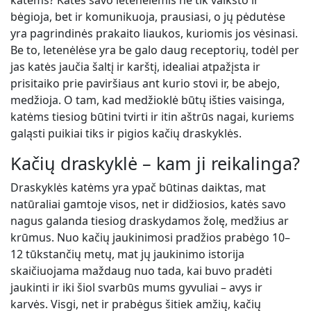
katėms? Katės savo letenėlėmis ne tik vaikšto ir
bėgioja, bet ir komunikuoja, prausiasi, o jų pėdutėse
yra pagrindinės prakaito liaukos, kuriomis jos vėsinasi.
Be to, letenėlėse yra be galo daug receptorių, todėl per
jas katės jaučia šaltį ir karštį, idealiai atpažįsta ir
prisitaiko prie paviršiaus ant kurio stovi ir, be abejo,
medžioja. O tam, kad medžioklė būtų išties vaisinga,
katėms tiesiog būtini tvirti ir itin aštrūs nagai, kuriems
galąsti puikiai tiks ir pigios kačių draskyklės.
Kačių draskyklė – kam ji reikalinga?
Draskyklės katėms yra ypač būtinas daiktas, mat
natūraliai gamtoje visos, net ir didžiosios, katės savo
nagus galanda tiesiog draskydamos žolę, medžius ar
krūmus. Nuo kačių jaukinimosi pradžios prabėgo 10–
12 tūkstančių metų, mat jų jaukinimo istorija
skaičiuojama maždaug nuo tada, kai buvo pradėti
jaukinti ir iki šiol svarbūs mums gyvuliai – avys ir
karvės. Visgi, net ir prabėgus šitiek amžių, kačių