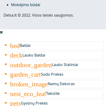
Mokėjimo būdai
Delsa.lt © 2022. Visos teisės saugomos.
bed
Baldai
deck
Lauko Baldai
outdoor_garden
Lauko Statiniai
garden_cart
Sodo Prekės
broken_image
Namų Dekoras
nest_eco_leaf
Tekstilė
pets
Gyvūnų Prekės