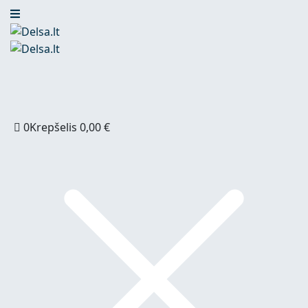
0
Krepšelis
0,00
€