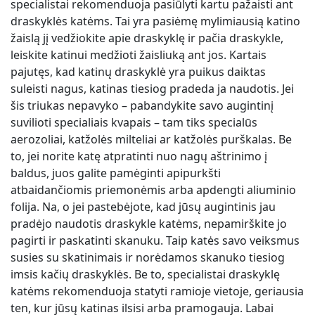
specialistai rekomenduoja pasiūlyti kartu pažaisti ant
draskyklės katėms. Tai yra pasiėmę mylimiausią katino
žaislą jį vedžiokite apie draskyklę ir pačia draskykle,
leiskite katinui medžioti žaisliuką ant jos. Kartais
pajutęs, kad katinų draskyklė yra puikus daiktas
suleisti nagus, katinas tiesiog pradeda ja naudotis. Jei
šis triukas nepavyko – pabandykite savo augintinį
suvilioti specialiais kvapais – tam tiks specialūs
aerozoliai, katžolės milteliai ar katžolės purškalas. Be
to, jei norite katę atpratinti nuo nagų aštrinimo į
baldus, juos galite pamėginti apipurkšti
atbaidančiomis priemonėmis arba apdengti aliuminio
folija. Na, o jei pastebėjote, kad jūsų augintinis jau
pradėjo naudotis draskykle katėms, nepamirškite jo
pagirti ir paskatinti skanuku. Taip katės savo veiksmus
susies su skatinimais ir norėdamos skanuko tiesiog
imsis kačių draskyklės. Be to, specialistai draskyklę
katėms rekomenduoja statyti ramioje vietoje, geriausia
ten, kur jūsų katinas ilsisi arba pramogauja. Labai