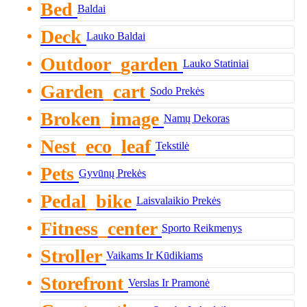
Bed
Baldai
Deck
Lauko Baldai
Outdoor_garden
Lauko Statiniai
Garden_cart
Sodo Prekės
Broken_image
Namų Dekoras
Nest_eco_leaf
Tekstilė
Pets
Gyvūnų Prekės
Pedal_bike
Laisvalaikio Prekės
Fitness_center
Sporto Reikmenys
Stroller
Vaikams Ir Kūdikiams
Storefront
Verslas Ir Pramonė