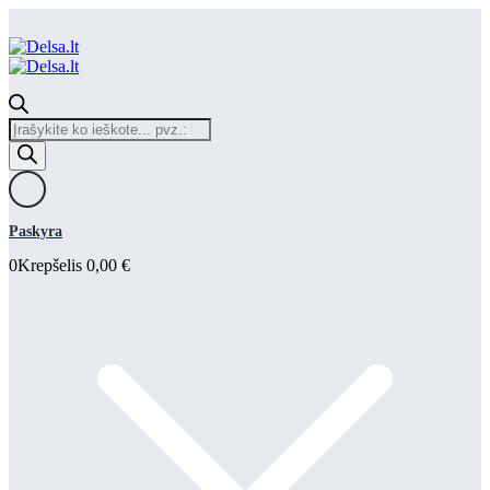
Products
search
Paskyra
0
Krepšelis
0,00
€