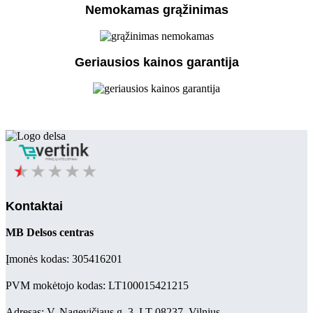
Nemokamas grąžinimas
Geriausios kainos garantija
Kontaktai
MB Delsos centras
Įmonės kodas: 305416201
PVM mokėtojo kodas: LT100015421215
Adresas: V. Nagevičiaus g. 3, LT-08237, Vilnius