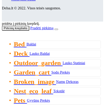
Delsa.lt © 2022. Visos teisės saugomos.
pridėta į pirkinių krepšelį.
Pradėti pirkimą
Pirkinių krepšelis
Bed
Baldai
Deck
Lauko Baldai
Outdoor_garden
Lauko Statiniai
Garden_cart
Sodo Prekės
Broken_image
Namų Dekoras
Nest_eco_leaf
Tekstilė
Pets
Gyvūnų Prekės