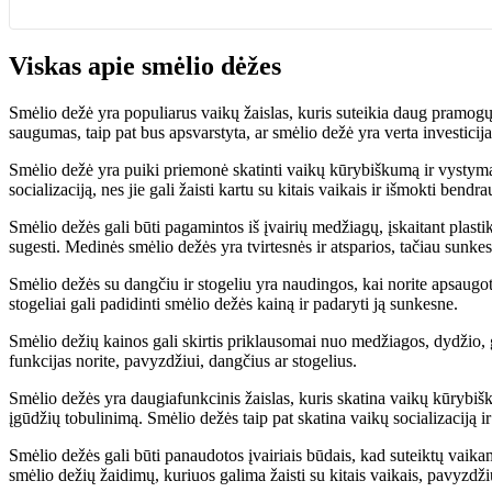
Viskas apie smėlio dėžes
Smėlio dežė yra populiarus vaikų žaislas, kuris suteikia daug pramogų 
saugumas, taip pat bus apsvarstyta, ar smėlio dežė yra verta investici
Smėlio dežė yra puiki priemonė skatinti vaikų kūrybiškumą ir vystymąsi
socializaciją, nes jie gali žaisti kartu su kitais vaikais ir išmokti bendrau
Smėlio dežės gali būti pagamintos iš įvairių medžiagų, įskaitant plastik
sugesti. Medinės smėlio dežės yra tvirtesnės ir atsparios, tačiau sunke
Smėlio dežės su dangčiu ir stogeliu yra naudingos, kai norite apsaugoti
stogeliai gali padidinti smėlio dežės kainą ir padaryti ją sunkesne.
Smėlio dežių kainos gali skirtis priklausomai nuo medžiagos, dydžio, ga
funkcijas norite, pavyzdžiui, dangčius ar stogelius.
Smėlio dežės yra daugiafunkcinis žaislas, kuris skatina vaikų kūrybiš
įgūdžių tobulinimą. Smėlio dežės taip pat skatina vaikų socializaciją i
Smėlio dežės gali būti panaudotos įvairiais būdais, kad suteiktų vaika
smėlio dežių žaidimų, kuriuos galima žaisti su kitais vaikais, pavyzdžiu