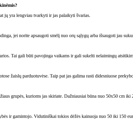
ikinėmis?
t jų yra lengviau tvarkyti ir jas palaikyti švarias.
inga, jei norite apsaugoti smėlį nuo orų sąlygų arba išsaugoti jau sukur
rios. Tai gali būti pavojinga vaikams ir gali sukelti nelaimingų atsitiki
uotose žaislų parduotuvėse. Taip pat jas galima rasti didesniuose preky
amžiaus grupės, kurioms jas skiriate. Dažniausiai būna nuo 50x50 cm ik
ės ir gamintojo. Vidutiniškai tokios dėžės kainuoja nuo 50 iki 150 eu