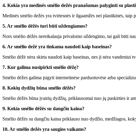
4. Kokia yra medinės smėlio dežės pranašumas palyginti su plast
Medinės smėlio dežės yra tvirtesnės ir ilgaamžės nei plastikinės, taip pa
5. Ar smėlio dėžės turi būti uždengiamos?
Nors smėlio dėžės nereikalauja privalomo uždengimo, tai gali būti naud
6. Ar smėlio dežė yra tinkama naudoti kaip baseinas?
Smėlio dėžė nėra skirta naudoti kaip baseinas, nes ji nėra vandeniui tva
7. Kur galima nusipirkti smėlio dėžę?
Smėlio dėžes galima įsigyti internetinėse parduotuvėse arba specializ
8. Kokių dydžių būna smėlio dėžės?
Smėlio dėžės būna įvairių dydžių, priklausomai nuo jų paskirties ir 
9. Kokia smėlio dėžės su dangčiu kaina?
Smėlio dėžės su dangčiu kaina priklauso nuo dydžio, medžiagos, kokyb
10. Ar smėlio dežės yra saugios vaikams?