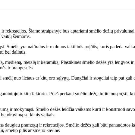
ir rekreacijos. Šiame straipsnyje bus aptariami smėlio dežių privalumai,
ja vaikų šeimoms.
. Smėlis yra natūralus ir malonus taktilinis pojūtis, kuris padeda vaika
ti bei dalintis.
ą, medieną, metalą ir keramiką. Plastikinės smėlio dežės yra lengvos ir p
snės ir brangesnės.
 smėlį nuo lietaus ar kitų oro sąlygų. Dangčiai ir stogeliai taip pat gal
mintojo ir kitų faktorių. Prieš perkant smėlio dežę, turite nuspręsti, kok
kumą ir mokymąsi. Smėlio dežės leidžia vaikams kurti ir konstruoti savo
r bendravimą su kitais vaikais.
ms daugiau pramogų ir rekreacijos. Smėlio dežės gali būti panaudotos kai
i, smėlio pilis ar smėlio kavinė.