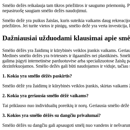
Smėlio dežės reikalauja tam tikros priežiūros ir saugumo priemonių. Prie
nepasiruošę saugiam smėlio dežės naudojimui.
Smėlio dežė yra puikus žaislas, kuris suteikia vaikams daug rekreacijo
priežiūros. Jei turite vietos ir pinigų, smėlio dežė yra verta investicij
Dažniausiai užduodami klausimai apie smė
Smėlio dėžės yra žaidimų ir kūrybinės veiklos įrankis vaikams. Geriau
Medinės smėlio dežės yra tvirtesnės ir ilgaamžės nei plastikinės. Smė
galima įsigyti internetinėse parduotuvėse arba specializuotose žaislų p
dezinfekuojamos. Smėlio dežės gali būti naudojamos ir viduje, tačiau s
1. Kokia yra smėlio dėžės paskirtis?
Smėlio dėžė yra žaidimų ir kūrybinės veiklos įrankis, skirtas vaikams ža
2. Kokia yra geriausia smėlio dėžė vaikams?
Tai priklauso nuo individualių poreikių ir norų. Geriausia smėlio dėžė v
3. Kokios yra smėlio dėžės su dangčiu privalumai?
Smėlio dėžės su dangčiu gali apsaugoti smėlį nuo vandens ir nešvarumų,