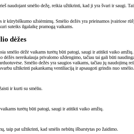
š naudojant smėlio dežę, reikia užtikrinti, kad ji yra švari ir saugi. Ta
s ir kūrybiškumo užsiėmimų. Smėlio dežės yra prieinamos įvairiose rūšyse 
a, kuri suteiks ilgalaikę pramogą vaikams.
lio dėžes
sia smėlio dėžė vaikams turėtų būti patogi, saugi ir atitikti vaiko amž
lio dėžės nereikalauja privalomo uždengimo, tačiau tai gali būti naudin
arduotuvėse. Smėlio dežės yra saugios vaikams, tačiau jų naudojimą reikia
varbu užtikrinti pakankamą ventiliaciją ir apsaugoti grindis nuo smėlio
isti ir kurti su smėliu.
aikams turėtų būti patogi, saugi ir atitikti vaiko amžių.
 taip pat užtikrinti, kad smėlis nebūtų išbarstytas po žaidimo.