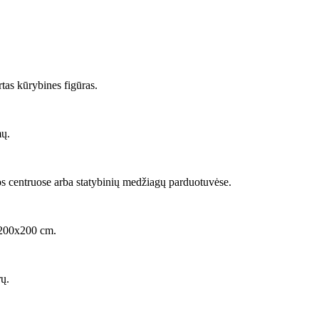
tas kūrybines figūras.
mų.
bos centruose arba statybinių medžiagų parduotuvėse.
i 200x200 cm.
rų.