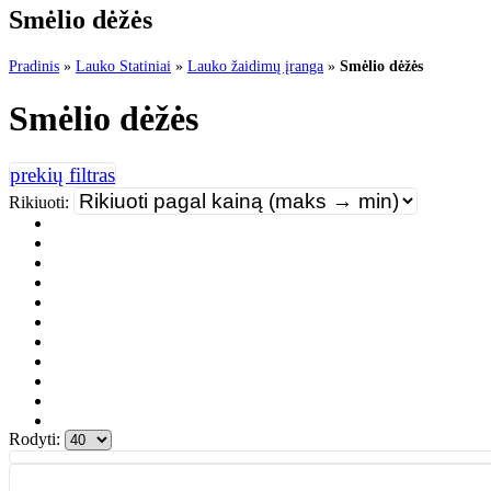
Smėlio dėžės
Pradinis
»
Lauko Statiniai
»
Lauko žaidimų įranga
»
Smėlio dėžės
Smėlio dėžės
Rikiuoti:
Rodyti: