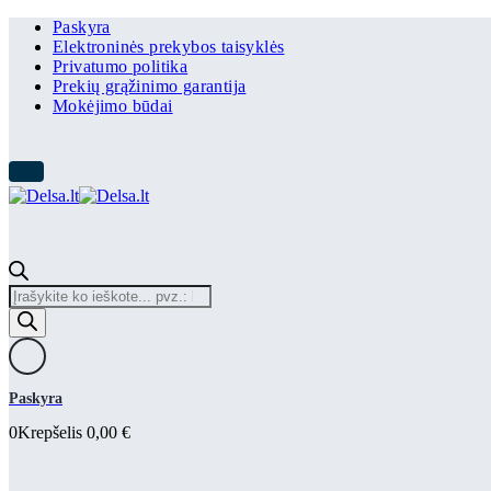
Paskyra
Elektroninės prekybos taisyklės
Privatumo politika
Prekių grąžinimo garantija
Mokėjimo būdai
Products
search
Paskyra
0
Krepšelis
0,00
€