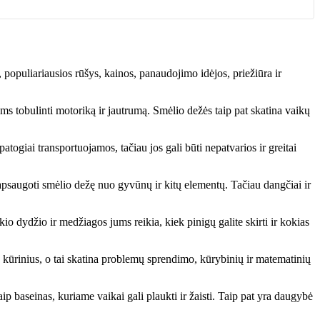
 populiariausios rūšys, kainos, panaudojimo idėjos, priežiūra ir
ms tobulinti motoriką ir jautrumą. Smėlio dežės taip pat skatina vaikų
atogiai transportuojamos, tačiau jos gali būti nepatvarios ir greitai
i apsaugoti smėlio dežę nuo gyvūnų ir kitų elementų. Tačiau dangčiai ir
io dydžio ir medžiagos jums reikia, kiek pinigų galite skirti ir kokias
 kūrinius, o tai skatina problemų sprendimo, kūrybinių ir matematinių
p baseinas, kuriame vaikai gali plaukti ir žaisti. Taip pat yra daugybė