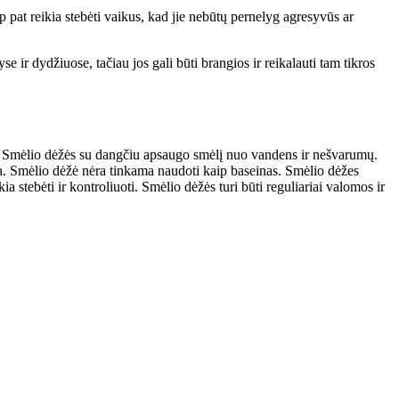
ip pat reikia stebėti vaikus, kad jie nebūtų pernelyg agresyvūs ar
ir dydžiuose, tačiau jos gali būti brangios ir reikalauti tam tikros
ių. Smėlio dėžės su dangčiu apsaugo smėlį nuo vandens ir nešvarumų.
ga. Smėlio dėžė nėra tinkama naudoti kaip baseinas. Smėlio dėžes
 stebėti ir kontroliuoti. Smėlio dėžės turi būti reguliariai valomos ir
.