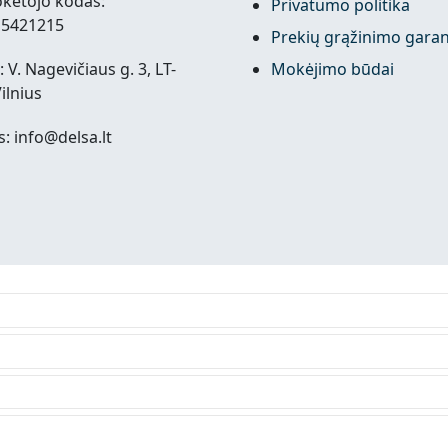
kėtojo kodas:
Privatumo politika
15421215
Prekių grąžinimo garan
 V. Nagevičiaus g. 3, LT-
Mokėjimo būdai
ilnius
s: info@delsa.lt