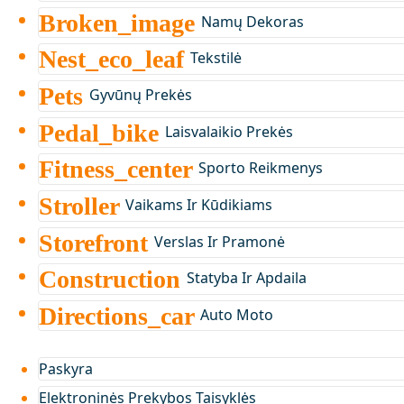
Broken_image
Namų Dekoras
Nest_eco_leaf
Tekstilė
Pets
Gyvūnų Prekės
Pedal_bike
Laisvalaikio Prekės
Fitness_center
Sporto Reikmenys
Stroller
Vaikams Ir Kūdikiams
Storefront
Verslas Ir Pramonė
Construction
Statyba Ir Apdaila
Directions_car
Auto Moto
Paskyra
Elektroninės Prekybos Taisyklės