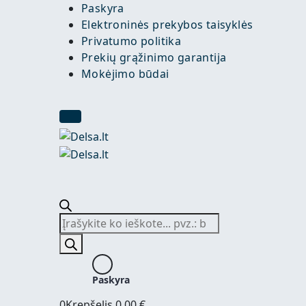
Paskyra
Elektroninės prekybos taisyklės
Privatumo politika
Prekių grąžinimo garantija
Mokėjimo būdai
Products
search
Paskyra
0
Krepšelis
0,00
€