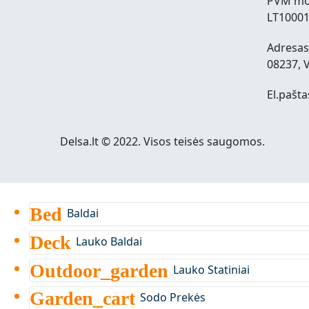
PVM mo
LT1000
Adresas:
08237, V
El.pašta
Delsa.lt © 2022. Visos teisės saugomos.
Bed
Baldai
Deck
Lauko Baldai
Outdoor_garden
Lauko Statiniai
Garden_cart
Sodo Prekės