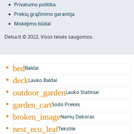
Privatumo politika
Prekių grąžinimo garantija
Mokėjimo būdai
Delsa.lt © 2022. Visos teisės saugomos.
bed
Baldai
deck
Lauko Baldai
outdoor_garden
Lauko Statiniai
garden_cart
Sodo Prekės
broken_image
Namų Dekoras
nest_eco_leaf
Tekstilė