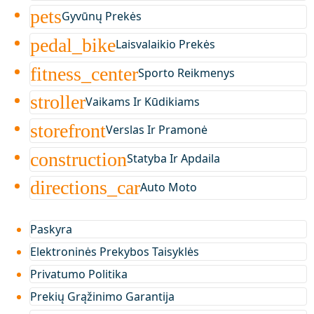
pets
Gyvūnų Prekės
pedal_bike
Laisvalaikio Prekės
fitness_center
Sporto Reikmenys
stroller
Vaikams Ir Kūdikiams
storefront
Verslas Ir Pramonė
construction
Statyba Ir Apdaila
directions_car
Auto Moto
Paskyra
Elektroninės Prekybos Taisyklės
Privatumo Politika
Prekių Grąžinimo Garantija