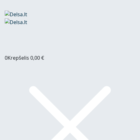
0
Krepšelis
0,00
€