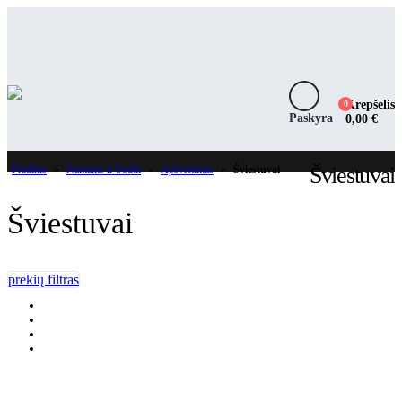
Krepšelis
0
Paskyra
0,00
€
Šviestuvai
Pradinis
»
Namams ir Sodui
»
Apšvietimas
»
Šviestuvai
Šviestuvai