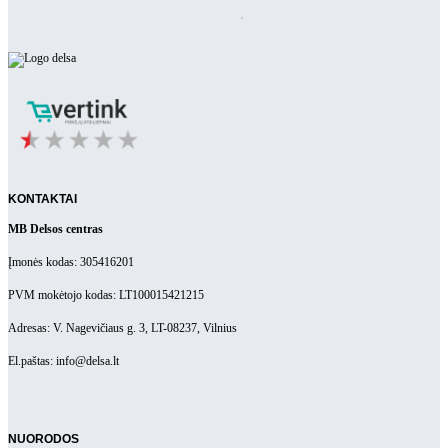
KONTAKTAI
MB Delsos centras
Įmonės kodas: 305416201
PVM mokėtojo kodas: LT100015421215
Adresas: V. Nagevičiaus g. 3, LT-08237, Vilnius
El.paštas: info@delsa.lt
NUORODOS