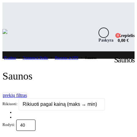
Krepšelis
0
Paskyra
0,00
€
Saunos
Pradinis
»
Namams ir Sodui
»
Baseinas ir SPA
»
Saunos
Saunos
Rikiuoti:
Rodyti: