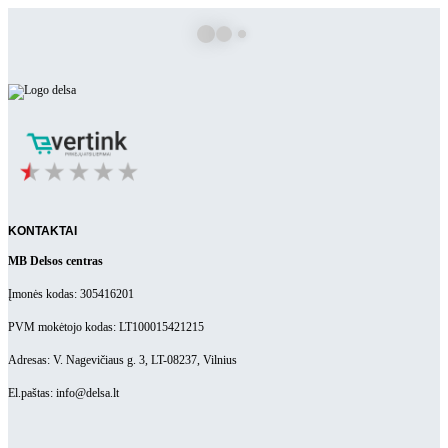
KONTAKTAI
MB Delsos centras
Įmonės kodas: 305416201
PVM mokėtojo kodas: LT100015421215
Adresas: V. Nagevičiaus g. 3, LT-08237, Vilnius
El.paštas: info@delsa.lt