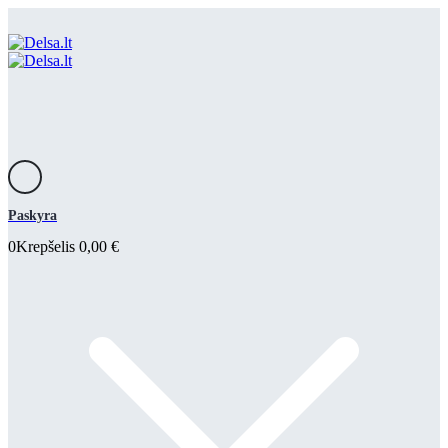
Paskyra
0
Krepšelis
0,00
€