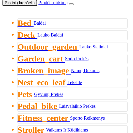
Pradėti pirkimą
Pirkinių krepšelis
Bed
Baldai
Deck
Lauko Baldai
Outdoor_garden
Lauko Statiniai
Garden_cart
Sodo Prekės
Broken_image
Namų Dekoras
Nest_eco_leaf
Tekstilė
Pets
Gyvūnų Prekės
Pedal_bike
Laisvalaikio Prekės
Fitness_center
Sporto Reikmenys
Stroller
Vaikams Ir Kūdikiams