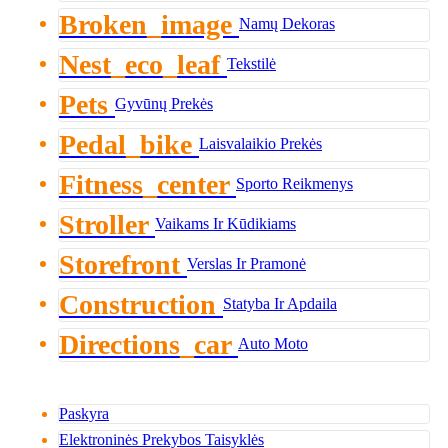
Broken_image
Namų Dekoras
Nest_eco_leaf
Tekstilė
Pets
Gyvūnų Prekės
Pedal_bike
Laisvalaikio Prekės
Fitness_center
Sporto Reikmenys
Stroller
Vaikams Ir Kūdikiams
Storefront
Verslas Ir Pramonė
Construction
Statyba Ir Apdaila
Directions_car
Auto Moto
Paskyra
Elektroninės Prekybos Taisyklės