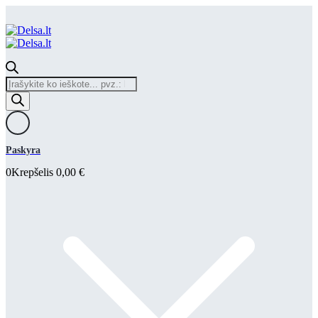
Products
search
Paskyra
0
Krepšelis
0,00
€