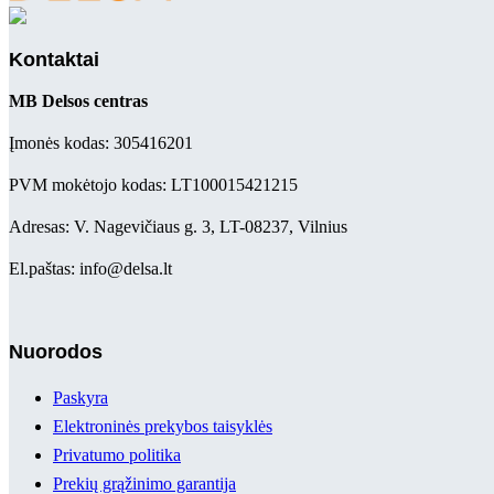
Kontaktai
MB Delsos centras
Įmonės kodas: 305416201
PVM mokėtojo kodas: LT100015421215
Adresas: V. Nagevičiaus g. 3, LT-08237, Vilnius
El.paštas: info@delsa.lt
Nuorodos
Paskyra
Elektroninės prekybos taisyklės
Privatumo politika
Prekių grąžinimo garantija