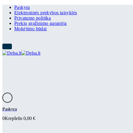
Paskyra
Elektroninės prekybos taisyklės
Privatumo politika
Prekių grąžinimo garantija
Mokėjimo būdai
Paskyra
0
Krepšelis
0,00
€