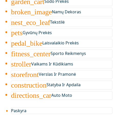
garden_cart
Sodo Prekės
broken_image
Namų Dekoras
nest_eco_leaf
Tekstilė
pets
Gyvūnų Prekės
pedal_bike
Laisvalaikio Prekės
fitness_center
Sporto Reikmenys
stroller
Vaikams Ir Kūdikiams
storefront
Verslas Ir Pramonė
construction
Statyba Ir Apdaila
directions_car
Auto Moto
Paskyra