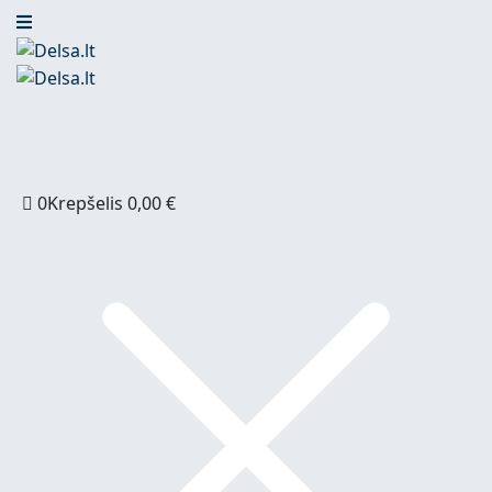
0
Krepšelis
0,00
€