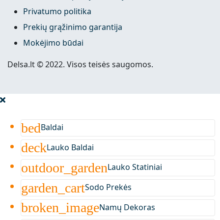
Privatumo politika
Prekių grąžinimo garantija
Mokėjimo būdai
Delsa.lt © 2022. Visos teisės saugomos.
bed
Baldai
deck
Lauko Baldai
outdoor_garden
Lauko Statiniai
garden_cart
Sodo Prekės
broken_image
Namų Dekoras