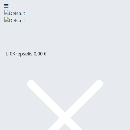
0
Krepšelis
0,00
€