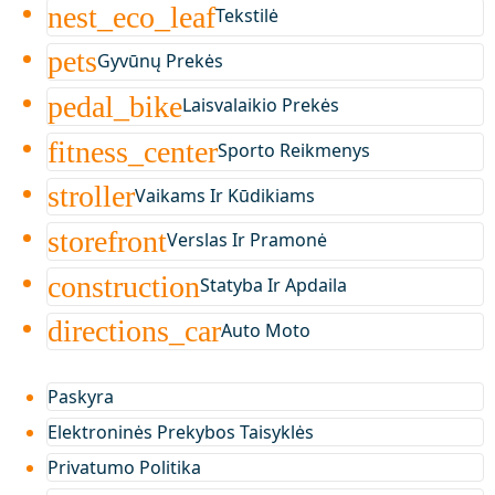
nest_eco_leaf
Tekstilė
pets
Gyvūnų Prekės
pedal_bike
Laisvalaikio Prekės
fitness_center
Sporto Reikmenys
stroller
Vaikams Ir Kūdikiams
storefront
Verslas Ir Pramonė
construction
Statyba Ir Apdaila
directions_car
Auto Moto
Paskyra
Elektroninės Prekybos Taisyklės
Privatumo Politika