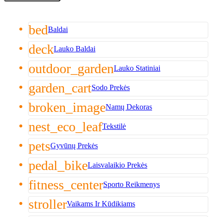
bed
Baldai
deck
Lauko Baldai
outdoor_garden
Lauko Statiniai
garden_cart
Sodo Prekės
broken_image
Namų Dekoras
nest_eco_leaf
Tekstilė
pets
Gyvūnų Prekės
pedal_bike
Laisvalaikio Prekės
fitness_center
Sporto Reikmenys
stroller
Vaikams Ir Kūdikiams