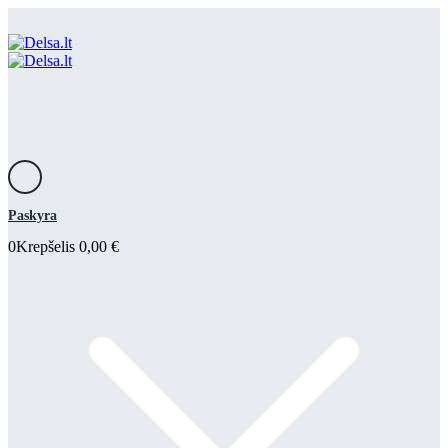
Paskyra
0
Krepšelis
0,00
€