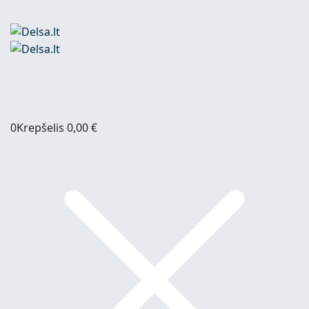
0
Krepšelis
0,00
€