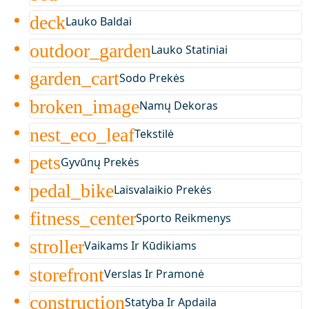
deck
Lauko Baldai
outdoor_garden
Lauko Statiniai
garden_cart
Sodo Prekės
broken_image
Namų Dekoras
nest_eco_leaf
Tekstilė
pets
Gyvūnų Prekės
pedal_bike
Laisvalaikio Prekės
fitness_center
Sporto Reikmenys
stroller
Vaikams Ir Kūdikiams
storefront
Verslas Ir Pramonė
construction
Statyba Ir Apdaila