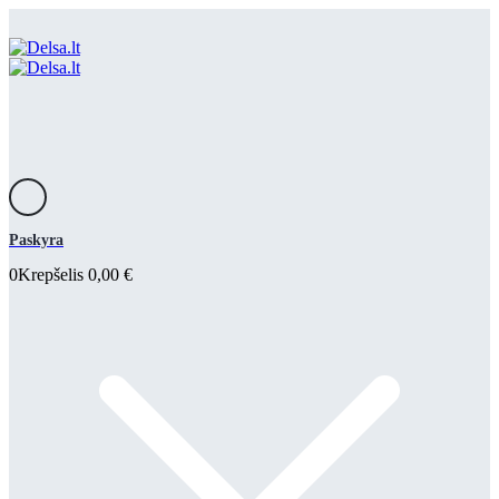
Paskyra
0
Krepšelis
0,00
€