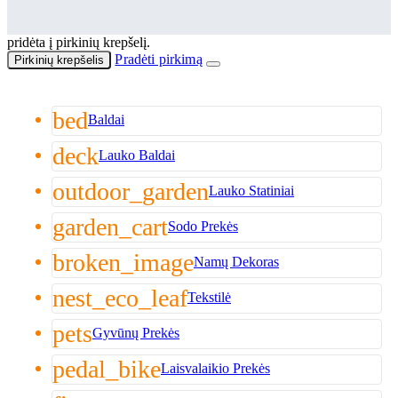
pridėta į pirkinių krepšelį.
Pradėti pirkimą
Pirkinių krepšelis
bed
Baldai
deck
Lauko Baldai
outdoor_garden
Lauko Statiniai
garden_cart
Sodo Prekės
broken_image
Namų Dekoras
nest_eco_leaf
Tekstilė
pets
Gyvūnų Prekės
pedal_bike
Laisvalaikio Prekės