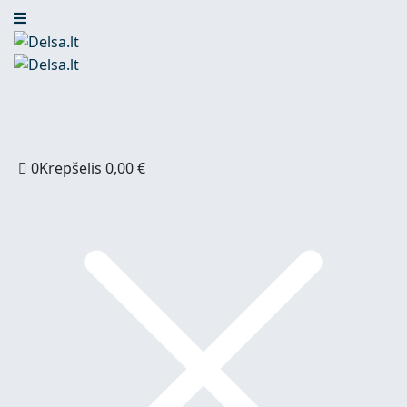
0
Krepšelis
0,00
€