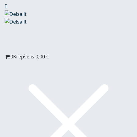
0
Krepšelis
0,00
€