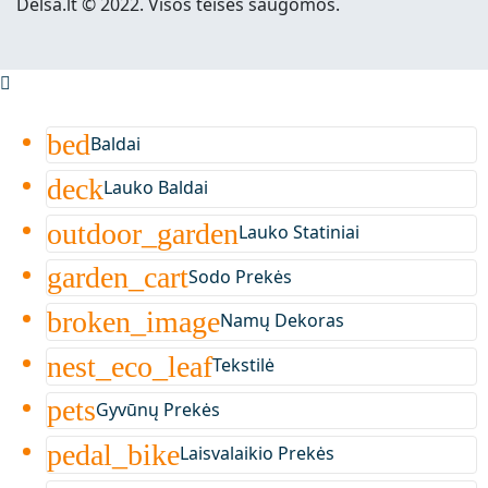
Delsa.lt © 2022. Visos teisės saugomos.
bed
Baldai
deck
Lauko Baldai
outdoor_garden
Lauko Statiniai
garden_cart
Sodo Prekės
broken_image
Namų Dekoras
nest_eco_leaf
Tekstilė
pets
Gyvūnų Prekės
pedal_bike
Laisvalaikio Prekės