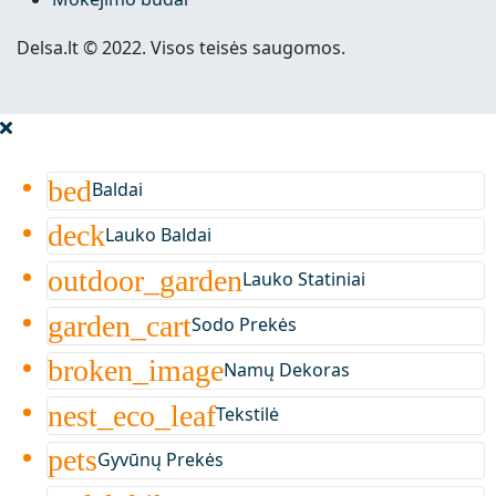
Delsa.lt © 2022. Visos teisės saugomos.
bed
Baldai
deck
Lauko Baldai
outdoor_garden
Lauko Statiniai
garden_cart
Sodo Prekės
broken_image
Namų Dekoras
nest_eco_leaf
Tekstilė
pets
Gyvūnų Prekės