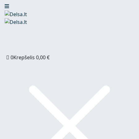
0
Krepšelis
0,00
€