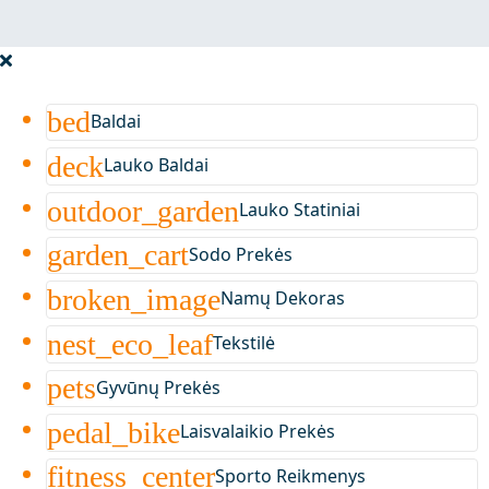
bed
Baldai
deck
Lauko Baldai
outdoor_garden
Lauko Statiniai
garden_cart
Sodo Prekės
broken_image
Namų Dekoras
nest_eco_leaf
Tekstilė
pets
Gyvūnų Prekės
pedal_bike
Laisvalaikio Prekės
fitness_center
Sporto Reikmenys