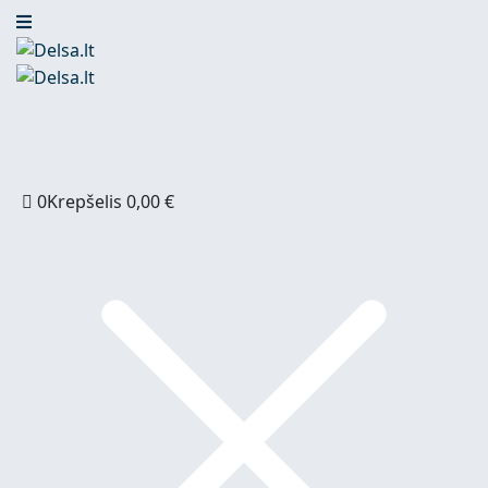
0
Krepšelis
0,00
€