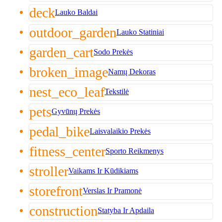
deck
Lauko Baldai
outdoor_garden
Lauko Statiniai
garden_cart
Sodo Prekės
broken_image
Namų Dekoras
nest_eco_leaf
Tekstilė
pets
Gyvūnų Prekės
pedal_bike
Laisvalaikio Prekės
fitness_center
Sporto Reikmenys
stroller
Vaikams Ir Kūdikiams
storefront
Verslas Ir Pramonė
construction
Statyba Ir Apdaila