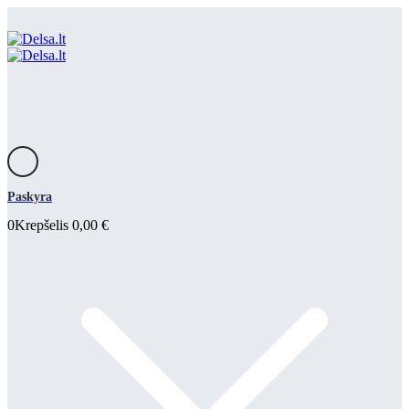
Paskyra
0
Krepšelis
0,00
€