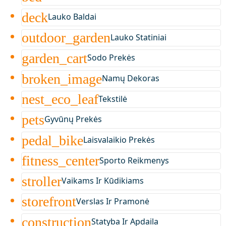
deck
Lauko Baldai
outdoor_garden
Lauko Statiniai
garden_cart
Sodo Prekės
broken_image
Namų Dekoras
nest_eco_leaf
Tekstilė
pets
Gyvūnų Prekės
pedal_bike
Laisvalaikio Prekės
fitness_center
Sporto Reikmenys
stroller
Vaikams Ir Kūdikiams
storefront
Verslas Ir Pramonė
construction
Statyba Ir Apdaila