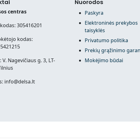
ktai
Nuorodos
os centras
Paskyra
Elektroninės prekybos
kodas: 305416201
taisyklės
kėtojo kodas:
Privatumo politika
15421215
Prekių grąžinimo garan
 V. Nagevičiaus g. 3, LT-
Mokėjimo būdai
ilnius
s: info@delsa.lt