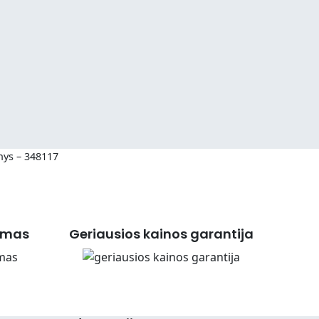
nys – 348117
imas
Geriausios kainos garantija