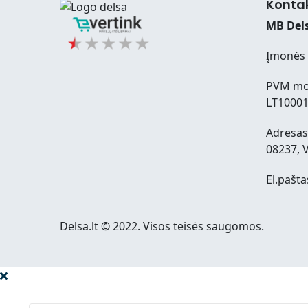
Konta
MB Dels
Įmonės 
PVM mo
LT1000
Adresas:
08237, V
El.pašta
Delsa.lt © 2022. Visos teisės saugomos.