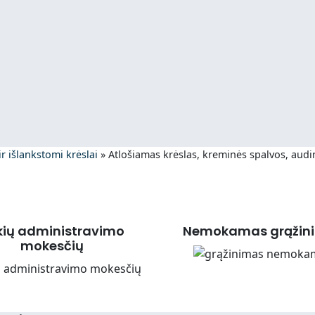
 ir išlankstomi krėslai
»
Atlošiamas krėslas, kreminės spalvos, audi
kių administravimo
Nemokamas grąžin
mokesčių