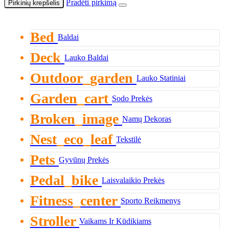
Pradėti pirkimą
Pirkinių krepšelis
Bed
Baldai
Deck
Lauko Baldai
Outdoor_garden
Lauko Statiniai
Garden_cart
Sodo Prekės
Broken_image
Namų Dekoras
Nest_eco_leaf
Tekstilė
Pets
Gyvūnų Prekės
Pedal_bike
Laisvalaikio Prekės
Fitness_center
Sporto Reikmenys
Stroller
Vaikams Ir Kūdikiams