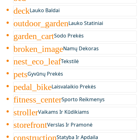
deck
Lauko Baldai
outdoor_garden
Lauko Statiniai
garden_cart
Sodo Prekės
broken_image
Namų Dekoras
nest_eco_leaf
Tekstilė
pets
Gyvūnų Prekės
pedal_bike
Laisvalaikio Prekės
fitness_center
Sporto Reikmenys
stroller
Vaikams Ir Kūdikiams
storefront
Verslas Ir Pramonė
construction
Statyba Ir Apdaila