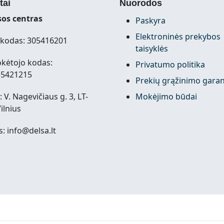
tai
Nuorodos
os centras
Paskyra
Elektroninės prekybos
kodas: 305416201
taisyklės
kėtojo kodas:
Privatumo politika
15421215
Prekių grąžinimo garan
 V. Nagevičiaus g. 3, LT-
Mokėjimo būdai
ilnius
s: info@delsa.lt