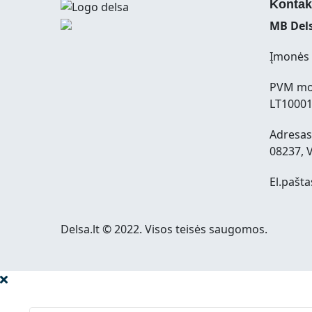
Kontak
MB Dels
Įmonės 
PVM mo
LT1000
Adresas:
08237, V
El.pašta
Delsa.lt © 2022. Visos teisės saugomos.