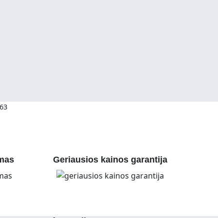
463
mas
Geriausios kainos garantija