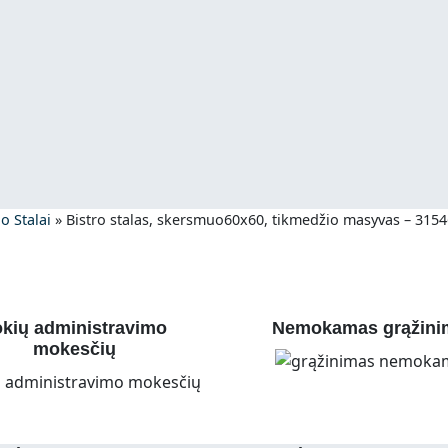
o Stalai
»
Bistro stalas, skersmuo60x60, tikmedžio masyvas – 315
kių administravimo
Nemokamas grąžini
mokesčių